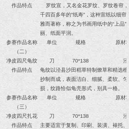
作品特点
罗纹宣，又名金花罗纹、罗纹卷帘，
千四百多年的“纸寿”，这种宣纸以细帘
雅而著称，称之为书画用纸中的“上品”
丽、纸面平润。
参赛作品名称
单位
规格
原材
（二）
净皮四尺龟纹
刀
70*138
泾
作品特点
龟纹以泾县沙田稻草特制燎草和精选檀
抄制而成，表面洁白、细腻、柔软、匀
损，纹路恰似龟壳形式，别具一格。
参赛作品名称
单位
规格
原材
（三）
净皮四尺扎花
刀
70*138
泾
作品特点
主要适宜于复制、印刷、装潢、裱托、