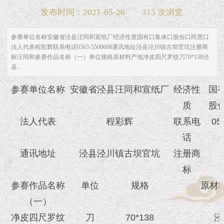
发布时间：2021-05-26
315 次浏览
参赛单位名称安徽省泾县汪同和宣纸厂经济性质国有口集体口股份口民营口
法人代表程彩辉联系电话0563-5500608通讯地址泾县泾川镇古坝官坑注册商
标汪同和参赛作品名称（一）单位规格原材料产地净皮四尺罗纹刀70*138泾
县...
参赛单位名称
安徽省泾县汪同和宣纸厂
经济性
国
质
股
法人代表
程彩辉
联系电
05
话
通讯地址
泾县泾川镇古坝官坑
注册商
标
参赛作品名称
单位
规格
原材
（一）
净皮四尺罗纹
刀
70*138
泾