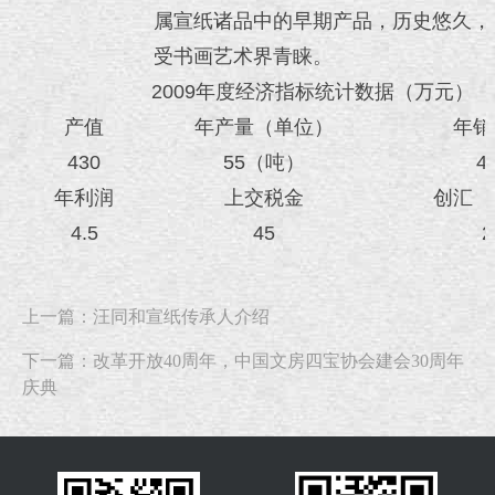
属宣纸诸品中的早期产品，历史悠久，
受书画艺术界青睐。
2009年度经济指标统计数据（万元）
产值
年产量（单位）
年销
430
55（吨）
4
年利润
上交税金
创汇（
4.5
45
2
上一篇：汪同和宣纸传承人介绍
下一篇：改革开放40周年，中国文房四宝协会建会30周年
庆典