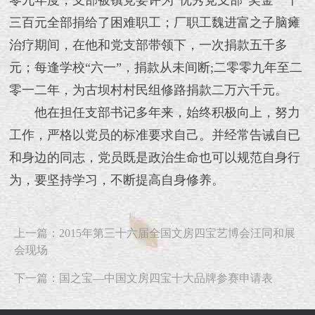
零九年度，支部被镇党委评为“优秀党支部”奖金一千
三百元全部捐给了困难职工；厂职工魏进富之子脑瘫
治疗期间，在他和党支部带领下，一次捐款五千多
元；每逢学校“六一”，捐款从未间断;二零零九年至二
零一二年，为古坝村村民组修路捐款二万六千元。
他在担任支部书记多年来，始终积极向上，努力
工作，严格以党员的标准要求自己。并经常告诫自已
和身边的同志，党员既是政治生命也可以规范自身行
为，要坚持学习，不断提高自身修养。
上一篇：2015年第三十六届全国文房四宝艺博会汪同和展
会现场
下一篇：国之宝—中国文房四宝十大品牌参赛申请表