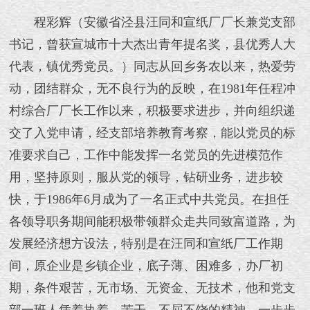
程彩辉（安徽省泾县汪同和宣纸厂厂长兼党支部
书记，曾获宣城市十大杰出青年提名奖，县优秀人大
代表，镇优秀党员。）同志从回乡务农以来，热爱劳
动，团结群众，无不良行为的反映，在1981年任程冲
村综合厂厂长工作以来，积极要求进步，并向组织递
交了入党申请，经支部培养教育考察，能以党员的标
准要求自己，工作中能发挥一名党员的先进模范作
用，坚持原则，服从党的领导，钻研业务，进步较
快，于1986年6月成为了一名正式中共党员。在担任
各领导职务期间能积极带领群众走共同致富道路，为
发展经济想方设法，特别是在汪同和宣纸厂工作期
间，原企业是乡镇企业，底子薄、困难多，办厂初
期，条件艰苦，无市场、无资金、无技术，他和党支