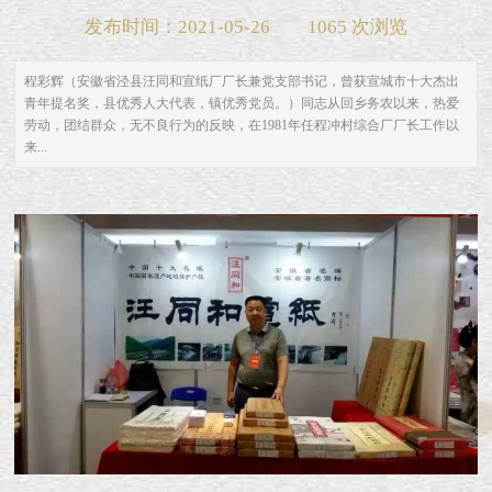
发布时间：2021-05-26
1065 次浏览
程彩辉（安徽省泾县汪同和宣纸厂厂长兼党支部书记，曾获宣城市十大杰出
青年提名奖，县优秀人大代表，镇优秀党员。）同志从回乡务农以来，热爱
劳动，团结群众，无不良行为的反映，在1981年任程冲村综合厂厂长工作以
来...