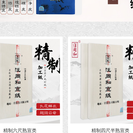
精制六尺熟宣类
精制四尺半熟宣类