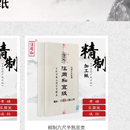
精制六尺半熟宣类